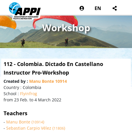
EN
Workshop
112 - Colombia. Dictado En Castellano
Instructor Pro-Workshop
Created by :
Manu Bonte 10914
Country : Colombia
School :
Flyinfrog
from 23 Feb. to 4 March 2022
Teachers
-
Manu Bonte (
)
10914
-
Sebastian Carpio Vélez (
)
11806